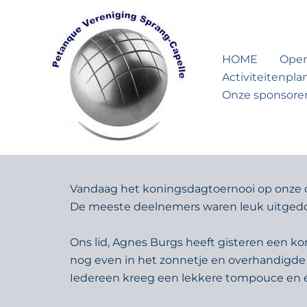
Ga
naar
de
HOME
Open
inhoud
Activiteitenpl
Onze sponsore
Vandaag het koningsdagtoernooi op onze c
De meeste deelnemers waren leuk uitgedo
Ons lid, Agnes Burgs heeft gisteren een ko
nog even in het zonnetje en overhandigde
Iedereen kreeg een lekkere tompouce en ee