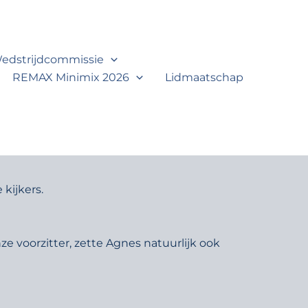
edstrijdcommissie
REMAX Minimix 2026
Lidmaatschap
kijkers.
e voorzitter, zette Agnes natuurlijk ook