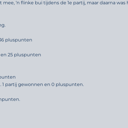
 mee, ‘n flinke bui tijdens de 1e partij, maar daarna w
ng.
n 36 pluspunten
n en 25 pluspunten
spunten
n. 1 partij gewonnen en 0 pluspunten.
inpunten.